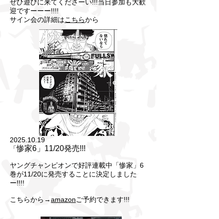
ぜひ遊びに来てくださーい!!!当日参加も大歓
迎ですーーー!!!!
サイン会の詳細は
こちら
から
2025.10.19
惨家6」11/20発売!!!
「
ヤングチャンピオンで好評連載中「惨家」6
巻が11/20に発売することに決定しました
ー!!!!
こちらから→
amazon
ご予約できます!!!