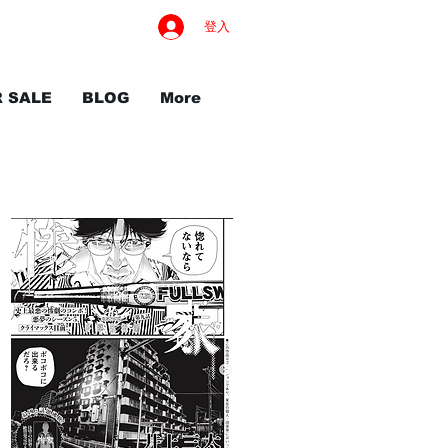
登入
R SALE
BLOG
More