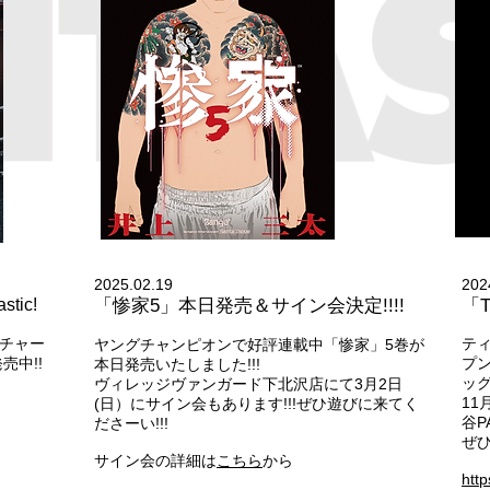
2025.02.19
202
stic!
「惨家5」本日発売＆サイン会決定!!!!
「T
ーチャー
テ
ヤングチャンピオンで好評連載中「惨家」5巻が
中!!
プ
本日発売いたしました!!!
ッ
ヴィレッジヴァンガード下北沢店にて3月2日
11
(日）にサイン会もあります!!!ぜひ遊びに来てく
谷P
ださーい!!!
ぜ
サイン会の詳細は
こちら
から
http