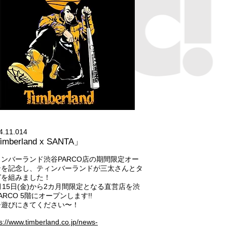
4.11.014
imberland x SANTA」
ィンバーランド渋谷PARCO店の期間限定オー
ンを記念し、ティンバーランドが三太さんとタ
グを組みました！
月15日(金)から2カ月間限定となる直営店を渋
ARCO 5階にオープンします!!
ひ遊びにきてください〜！
s://www.timberland.co.jp/news-