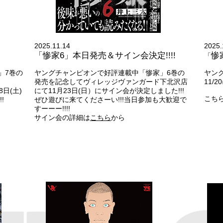
2025.11.14
2025.
「惨家6」本日発売＆サイン会決定!!!!
惨家
「
」7巻の
ヤングチャンピオンで好評連載中「惨家」6巻の
ヤン
発売を記念して
ヴィレッジヴァンガード下北沢店
11/
日(土)
にて11月23日(日）にサイン会が決定しました!!!
こち
!
ぜひ遊びに来てくださーい!!!当日参加も大歓迎で
すーーー!!!!
サイン会の詳細は
こちら
から